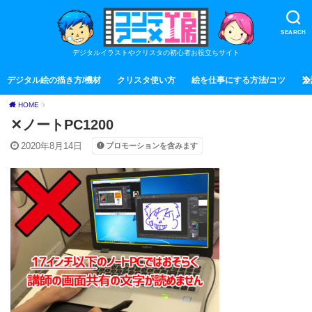
SEARCH
デジタルイラストやクリスタの初心者お役立ちサイト
デジタル絵の描き方/機材
クリスタ使い方
絵を仕事にする方法/コツ
全
HOME
✕ノートPC1200
2020年8月14日
プロモーションを含みます