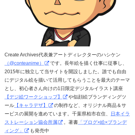
Create Archives代表兼アートディレクターのハシケン
（@conteanime）
です。長年絵を描く仕事に従事し、
2015年に独立して当サイトを開設しました。誰でも自由
にデジタル絵を描いて活用してもらうことを最大のテーマ
とし、初心者さん向けの1日限定デジタルイラスト講座
【デジ絵ワークショップ】
や似顔絵ブランディングツ
ール
【キャラデザ】
の制作など、オリジナル商品＆サ
ービスの展開を進めています。千葉県柏市在住、
日本イラ
ストレーション協会所属
。著書
「ブログ×絵×ブランデ
ィング」
も発売中