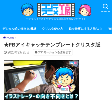
SEARCH
デジタルイラストやクリスタの初心者お役立ちサイト
デジタル絵の描き方/機材
クリスタ使い方
絵を仕事にする方法/コツ
全
HOME
★FBアイキャッチテンプレートクリスタ版
2023年2月28日
プロモーションを含みます