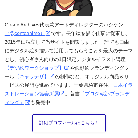
Create Archives代表兼アートディレクターのハシケン
（@conteanime）
です。長年絵を描く仕事に従事し、
2015年に独立して当サイトを開設しました。誰でも自由
にデジタル絵を描いて活用してもらうことを最大のテーマ
とし、初心者さん向けの1日限定デジタルイラスト講座
【デジ絵ワークショップ】
や似顔絵ブランディングツ
ール
【キャラデザ】
の制作など、オリジナル商品＆サ
ービスの展開を進めています。千葉県柏市在住、
日本イラ
ストレーション協会所属
。著書
「ブログ×絵×ブランデ
ィング」
も発売中
詳細プロフィールはこちら！